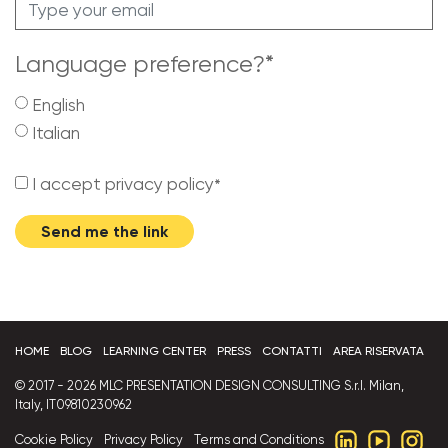
Language preference?
*
English
Italian
I accept privacy policy
*
Send me the link
HOME
BLOG
LEARNING CENTER
PRESS
CONTATTI
AREA RISERVATA
© 2017 - 2026 MLC PRESENTATION DESIGN CONSULTING S.r.l. Milan,
Italy, IT09810230962
Cookie Policy
Privacy Policy
Terms and Conditions