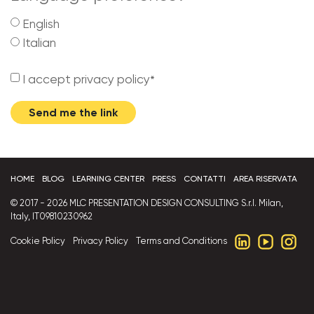
English
Italian
I accept privacy policy
*
Send me the link
HOME
BLOG
LEARNING CENTER
PRESS
CONTATTI
AREA RISERVATA
© 2017 - 2026 MLC PRESENTATION DESIGN CONSULTING S.r.l. Milan,
Italy, IT09810230962
Cookie Policy
Privacy Policy
Terms and Conditions