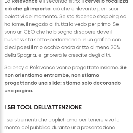
Relevance
il cervello focalizza
La
è il secondo filtro:
ciò che gli importa
, ciò che è rilevante per i suoi
obiettivi del momento. Se sto facendo shopping ed
ho fame, il negozio di frutta lo vedo per primo. Se
sono un CEO che ha bisogno di sapere dove il
business sta sotto-performando, in un grafico con
dieci paesi il mio occhio andrà dritto al meno 20%
della Spagna, e ignorerà le crescite degli altri.
Se
Saliency e Relevance vanno progettate insieme.
non orientiamo entrambe, non stiamo
progettando una slide: stiamo solo decorando
una pagina.
I SEI TOOL DELL’ATTENZIONE
I sei strumenti che applichiamo per tenere viva la
mente del pubblico durante una presentazione