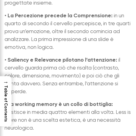
progettate insieme.
La Percezione precede la Comprensione:
•
in un
quarto di secondo il cervello percepisce, in tre quarti
prova un’emozione, oltre il secondo comincia ad
analizzare. La prima impressione di una slide è
emotiva, non logica.
Saliency e Relevance pilotano l’attenzione:
•
il
cervello guarda prima ciò che risalta (contrasto,
colore, dimensione, movimento) e poi ciò che gli
→
conta davvero. Senza entrambe, l’attenzione si
Table of Contents
disperde.
La working memory è un collo di bottiglia:
•
gestisce in media quattro elementi alla volta. Less is
more non è una scelta estetica, è una necessità
neurologica.