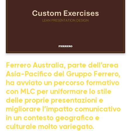
Ferrero Australia, parte dell’area
Asia-Pacifico del Gruppo Ferrero,
ha avviato un percorso formativo
con MLC per uniformare lo stile
delle proprie presentazioni e
migliorare l’impatto comunicativo
in un contesto geografico e
culturale molto variegato.